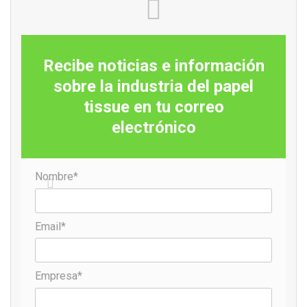
trabajo, experiencia y metas a futuro. La encuesta
entrevistó a empleados de todas las ubicaciones, sectores
y funciones para obtener una visión general convincente de
la empresa y encontró, entre otras cosas, que el 69,99% de
Recibe noticias e información
los participantes están pensando en jubilarse en la
sobre la industria del papel
empresa. Los resultados se utilizarán como base para
tissue en tu correo
programar nuevas acciones y políticas dedicadas al pilar de
electrónico
las generaciones.
Además de la investigación, hubo charlas de
Nombre*
sensibilización sobre el tema y talleres con líderes K-C y
embajadores de la causa, con el objetivo de profundizar el
debate y reflexiones sobre los próximos pasos.
Email*
Candice Pomi, directora de comportamiento del consumidor
Empresa*
de Kimberly-Clark, explica que estas iniciativas están
destinadas no solo a reforzar el pilar de las generaciones,