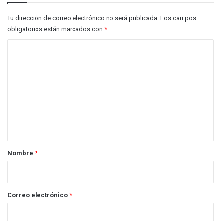
Tu dirección de correo electrónico no será publicada.
Los campos
obligatorios están marcados con
*
C
o
m
e
n
t
a
r
Nombre
*
i
o
*
Correo electrónico
*