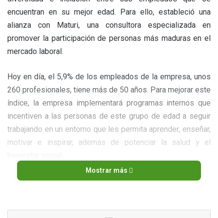
encuentran en su mejor edad. Para ello, estableció una
alianza con Maturi, una consultora especializada en
promover la participación de personas más maduras en el
mercado laboral.
Hoy en día, el 5,9% de los empleados de la empresa, unos
260 profesionales, tiene más de 50 años. Para mejorar este
índice, la empresa implementará programas internos que
incentiven a las personas de este grupo de edad a seguir
trabajando en un entorno que les permita aprender, enseñar,
motivar e inspirar, además de potenciar la salud y el
bienestar social.
Mostrar más
En un primer momento, a través de la alianza con la startup,
se hizo un diagnóstico para mapear y comprender el
momento y la percepción de esta audiencia en relación a su