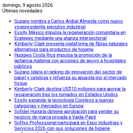
domingo, 9 agosto 2026
Últimas novedades
Suzano nombra a Carlos Aníbal Almeida como nuevo
vicepresidente ejecutivo industrial
Essity México impulsa la regeneración comunitaria en
Ecatepec mediante una alianza intersectorial
Kimberly-Clark presenta plataforma de fibras naturales
alternativas para productos de higiene
Huggies Costa Rica impulsa la promoción de la
lactancia materna con acciones de apoyo a hospitales
públicos
Suzano lidera el ranking de innovación del sector de
papel y celulosa y refuerza su apuesta por el mercado
tissue
Kimberly-Clark destina US$10 millones para apoyar la
recuperación tras los tornados en Estados Unidos
Essity expande la tecnología Coreless a nuevas
categorías y mercados en Europa
Sofidel Hungría obtiene aprobación para vender su
negocio de marca privada a Vajda-Papír
Softys Professional participará en Expo Industrias y
Servicios 2026 con sus soluciones de higiene