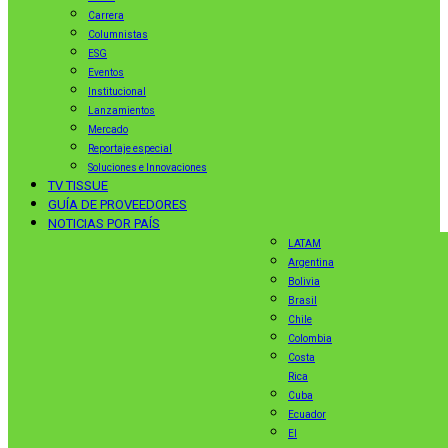
Carrera
Columnistas
ESG
Eventos
Institucional
Lanzamientos
Mercado
Reportaje especial
Soluciones e Innovaciones
TV TISSUE
GUÍA DE PROVEEDORES
NOTICIAS POR PAÍS
LATAM
Argentina
Bolivia
Brasil
Chile
Colombia
Costa
Rica
Cuba
Ecuador
El