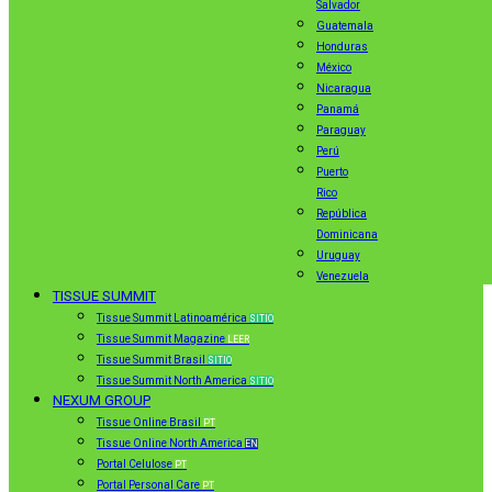
Salvador
Guatemala
Honduras
México
Nicaragua
Panamá
Paraguay
Perú
Puerto
Rico
República
Dominicana
Uruguay
Venezuela
TISSUE SUMMIT
Tissue Summit Latinoamérica
SITIO
Tissue Summit Magazine
LEER
Tissue Summit Brasil
SITIO
Tissue Summit North America
SITIO
NEXUM GROUP
Tissue Online Brasil
PT
Tissue Online North America
EN
Portal Celulose
PT
Portal Personal Care
PT