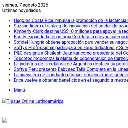
viernes, 7 agosto 2026
Últimas novedades
Huggies Costa Rica impulsa la promoción de la lactancia
Suzano lidera el ranking de innovación del sector de pap
Kimberly-Clark destina US$10 millones para apoyar la re
Essity expande la tecnología Coreless a nuevas categor
Sofidel Hungría obtiene aprobación para vender su negoc
Softys Professional participará en Expo Industrias y Ser
P&G designa a Shailesh Jejurikar como presidente del C
Toscotec moderniza la planta de cogeneración de Cartiera d
La industria de la celulosa de Argentina destaca su poten
Softys Perú presenta Babysec Talla Completa en la Líne
La nueva era de la industria tissue: eficiencia, inteligenci
Ence vuelve a obtener beneficios en el segundo trimestr
Menú