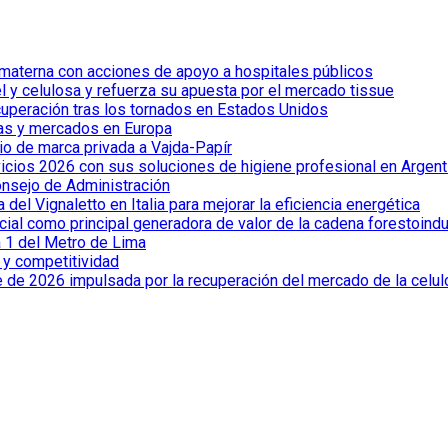
 materna con acciones de apoyo a hospitales públicos
el y celulosa y refuerza su apuesta por el mercado tissue
cuperación tras los tornados en Estados Unidos
ías y mercados en Europa
io de marca privada a Vajda-Papír
vicios 2026 con sus soluciones de higiene profesional en Argent
onsejo de Administración
el Vignaletto en Italia para mejorar la eficiencia energética
cial como principal generadora de valor de la cadena forestoindu
a 1 del Metro de Lima
a y competitividad
e de 2026 impulsada por la recuperación del mercado de la celu