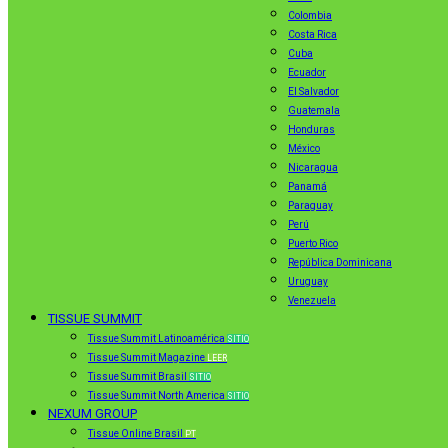
Colombia
Costa Rica
Cuba
Ecuador
El Salvador
Guatemala
Honduras
México
Nicaragua
Panamá
Paraguay
Perú
Puerto Rico
República Dominicana
Uruguay
Venezuela
TISSUE SUMMIT
Tissue Summit Latinoamérica
SITIO
Tissue Summit Magazine
LEER
Tissue Summit Brasil
SITIO
Tissue Summit North America
SITIO
NEXUM GROUP
Tissue Online Brasil
PT