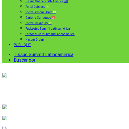
Tissue Online North America
EN
Portal Celulose
PT
Portal Personal Care
PT
Cartón y Corrugado
ES
Portal Packaging
PT
Packaging Summit Latinoamérica
Personal Care Summit Latinoamérica
Nexum Group
PUBLIQUE
Tissue Summit Latinoamérica
Buscar por