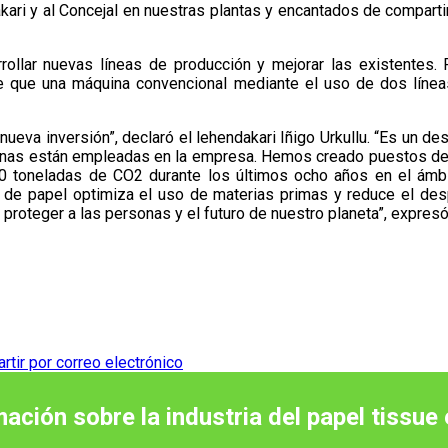
ari y al Concejal en nuestras plantas y encantados de compart
rollar nuevas líneas de producción y mejorar las existentes. 
le que una máquina convencional mediante el uso de dos línea
eva inversión”, declaró el lehendakari Iñigo Urkullu. “Es un des
nas están empleadas en la empresa. Hemos creado puestos de tra
000 toneladas de CO2 durante los últimos ocho años en el ámb
n de papel optimiza el uso de materias primas y reduce el desp
proteger a las personas y el futuro de nuestro planeta”, expresó
tir por correo electrónico
mación sobre la industria del papel tissue