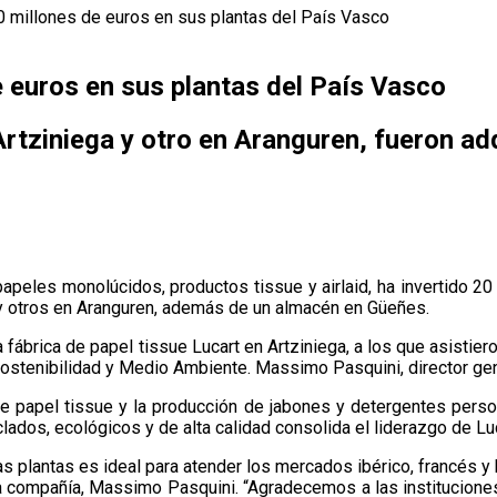
20 millones de euros en sus plantas del País Vasco
e euros en sus plantas del País Vasco
rtziniega y otro en Aranguren, fueron ad
papeles monolúcidos, productos tissue y airlaid, ha invertido 
 y otros en Aranguren, además de un almacén en Güeñes.
 fábrica de papel tissue Lucart en Artziniega, a los que asistier
Sostenibilidad y Medio Ambiente. Massimo Pasquini, director ge
e papel tissue y la producción de jabones y detergentes person
clados, ecológicos y de alta calidad consolida el liderazgo de L
as plantas es ideal para atender los mercados ibérico, francés y 
 la compañía, Massimo Pasquini. “Agradecemos a las institucion