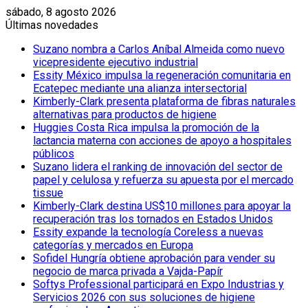
sábado, 8 agosto 2026
Últimas novedades
Suzano nombra a Carlos Aníbal Almeida como nuevo
vicepresidente ejecutivo industrial
Essity México impulsa la regeneración comunitaria en
Ecatepec mediante una alianza intersectorial
Kimberly-Clark presenta plataforma de fibras naturales
alternativas para productos de higiene
Huggies Costa Rica impulsa la promoción de la
lactancia materna con acciones de apoyo a hospitales
públicos
Suzano lidera el ranking de innovación del sector de
papel y celulosa y refuerza su apuesta por el mercado
tissue
Kimberly-Clark destina US$10 millones para apoyar la
recuperación tras los tornados en Estados Unidos
Essity expande la tecnología Coreless a nuevas
categorías y mercados en Europa
Sofidel Hungría obtiene aprobación para vender su
negocio de marca privada a Vajda-Papír
Softys Professional participará en Expo Industrias y
Servicios 2026 con sus soluciones de higiene