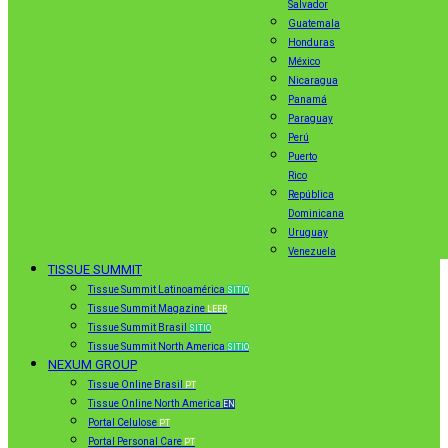
Salvador
Guatemala
Honduras
México
Nicaragua
Panamá
Paraguay
Perú
Puerto
Rico
República
Dominicana
Uruguay
Venezuela
TISSUE SUMMIT
Tissue Summit Latinoamérica
SITIO
Tissue Summit Magazine
LEER
Tissue Summit Brasil
SITIO
Tissue Summit North America
SITIO
NEXUM GROUP
Tissue Online Brasil
PT
Tissue Online North America
EN
Portal Celulose
PT
Portal Personal Care
PT