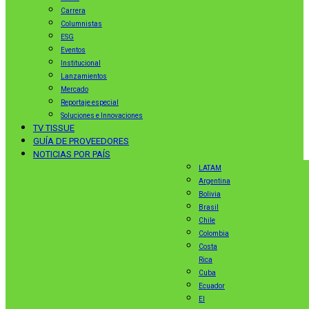
Carrera
Columnistas
ESG
Eventos
Institucional
Lanzamientos
Mercado
Reportaje especial
Soluciones e Innovaciones
TV TISSUE
GUÍA DE PROVEEDORES
NOTICIAS POR PAÍS
LATAM
Argentina
Bolivia
Brasil
Chile
Colombia
Costa
Rica
Cuba
Ecuador
El