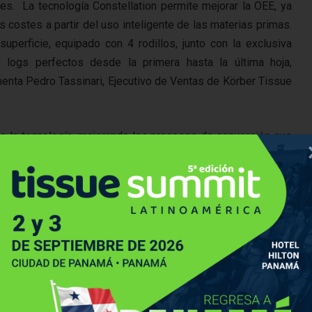
tes. La tecnología Constellation permite mejorar la OEE, ya
 costes a partir del uso inteligente de las materias primas.
perficie, equipado con 4 rodillos, junto con la exclusiva
e logs perfectos desde la primera hasta la última hoja,
ementa Pedro Tassinari, Ejecutivo de Ventas de Körber Tissue
e la tecnología, mejorando los procesos de conversión que
tos de calidad“, afirma Charbel Mendoza.
a Copelme, ¡y refuerza su colaboración a lo largo de estos
LinkedIn
Messenger
Compartir por correo electrónico