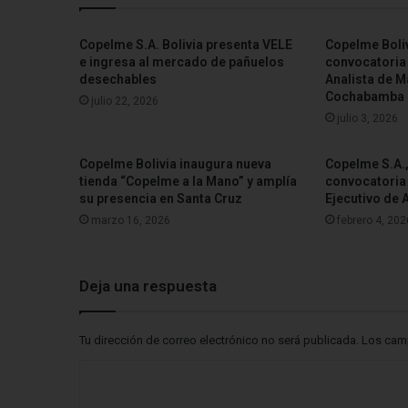
Copelme S.A. Bolivia presenta VELE
Copelme Boliv
e ingresa al mercado de pañuelos
convocatoria 
desechables
Analista de M
Cochabamba
julio 22, 2026
julio 3, 2026
Copelme Bolivia inaugura nueva
Copelme S.A.,
tienda “Copelme a la Mano” y amplía
convocatoria 
su presencia en Santa Cruz
Ejecutivo de 
marzo 16, 2026
febrero 4, 202
Deja una respuesta
Tu dirección de correo electrónico no será publicada.
Los cam
C
o