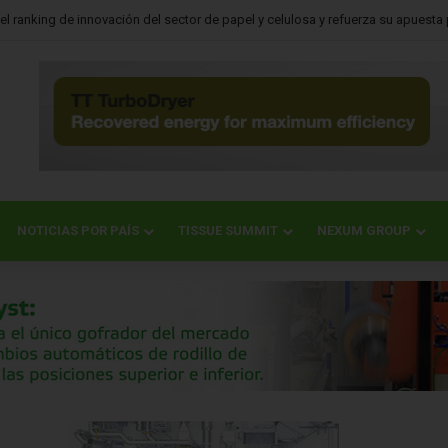
k destina US$10 millones para apoyar la recuperación tras los tornados en Es
NOTICIAS POR PAÍS
TISSUE SUMMIT
NEXUM GROUP